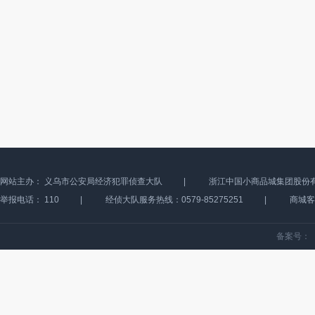
网站主办：
义乌市公安局经济犯罪侦查大队
|
浙江中国小商品城集团股份
举报电话：
110
|
经侦大队服务热线：0579-85275251
|
商城客服
备案号：