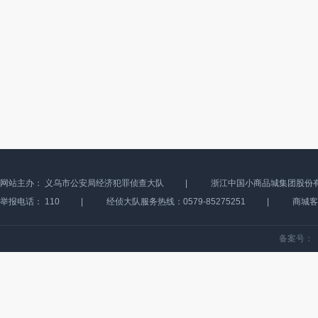
网站主办：
义乌市公安局经济犯罪侦查大队
|
浙江中国小商品城集团股份
举报电话：
110
|
经侦大队服务热线：0579-85275251
|
商城客服
备案号：